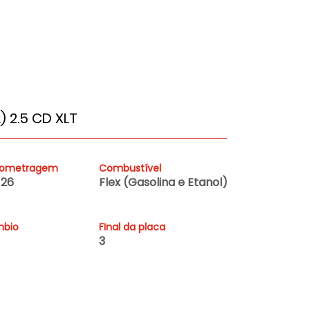
 2.5 CD XLT
lometragem
Combustível
126
Flex (Gasolina e Etanol)
bio
FInal da placa
3