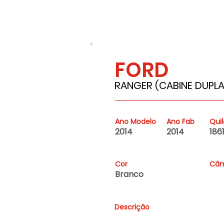
FORD
186126
RANGER (CABINE DUPLA)
Ano Modelo
Ano Fab
Qui
2014
2014
186
Cor
Câm
Branco
Descrição