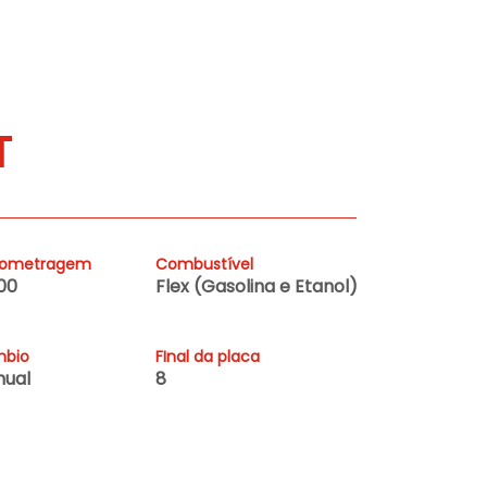
T
lometragem
Combustível
00
Flex (Gasolina e Etanol)
bio
FInal da placa
ual
8