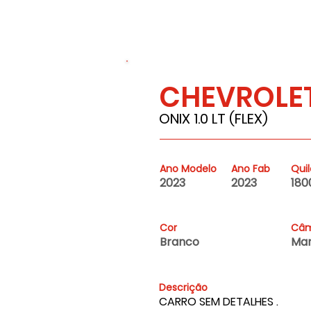
CHEVROLE
18000
ONIX 1.0 LT (FLEX)
Ano Modelo
Ano Fab
Qui
2023
2023
180
Cor
Câm
Branco
Man
Descrição
CARRO SEM DETALHES .