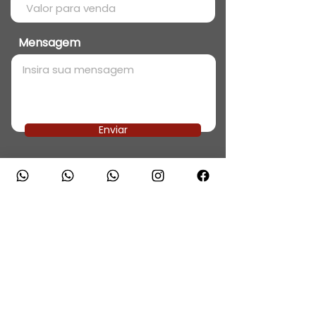
Mensagem
Enviar
atendimento@disbraveveiculos.com.br
disbraveveiculos@disbraveveiculos.com.br
atendimento
Segunda à Sexta: 08h00 às 18h00 |
Sábados: 08h00 às 13h00